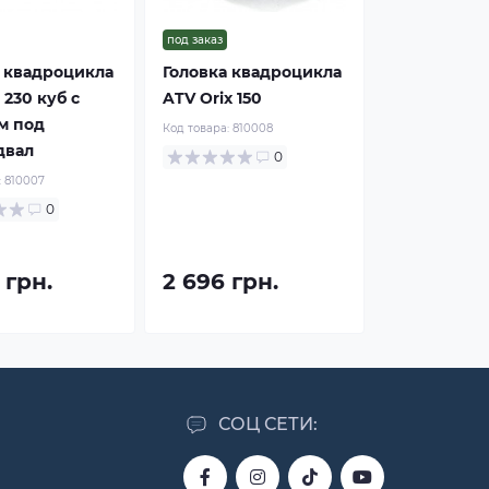
под заказ
 квадроцикла
Головка квадроцикла
 230 куб с
ATV Orix 150
м под
Код товара:
810008
двал
0
:
810007
0
 грн.
2 696 грн.
СОЦ СЕТИ: