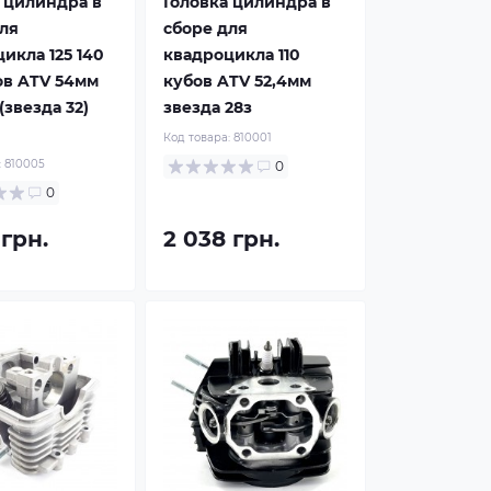
 цилиндра в
Головка цилиндра в
ля
сборе для
икла 125 140
квадроцикла 110
ов ATV 54мм
кубов ATV 52,4мм
(звезда 32)
звезда 28з
Код товара:
810001
:
810005
0
0
 грн.
2 038 грн.