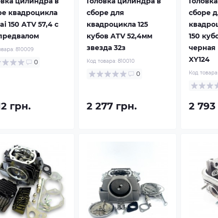
овка цилиндра в
Головка цилиндра в
Головка
ре квадроцикла
сборе для
сборе д
ai 150 ATV 57,4 с
квадроцикла 125
квадроц
предвалом
кубов ATV 52,4мм
150 куб
звезда 32з
черная 
овара:
810009
XY124
Код товара:
810010
0
Код товара
0
12 грн.
2 277 грн.
2 793