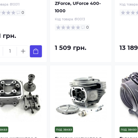
ZForce, UForce 400-
овара:
810011
Код товара
1000
0
Код товара:
810013
0
 грн.
1 509 грн.
13 189
заказ
под заказ
под заказ