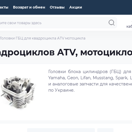
акты
Возврат и обмен
Отзывы
Акции
ка
Головки ГБЦ для квадроцикла ATV мотоцикла
адроциклов ATV, мотоцикл
Головки блока цилиндров (ГБЦ) для
Yamaha, Geon, Lifan, Musstang, Spark,
и аналоговые запчасти для качествен
по Украине.