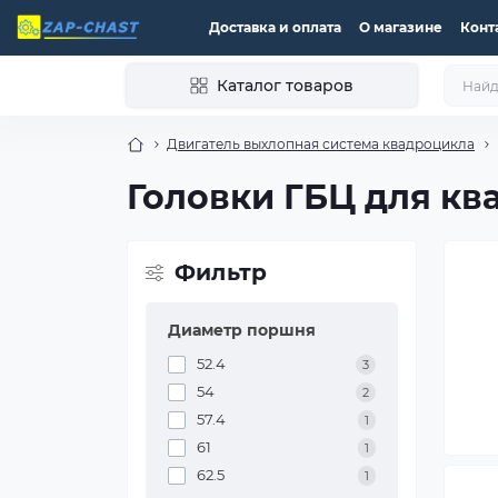
Доставка и оплата
О магазине
Конт
Каталог товаров
Двигатель выхлопная система квадроцикла
Головки ГБЦ для кв
Фильтр
Диаметр поршня
52.4
3
54
2
57.4
1
61
1
62.5
1