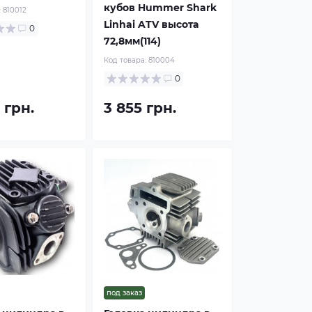
кубов Hummer Shark
:
810012
Linhai ATV высота
0
72,8мм(114)
Код товара:
810004
0
 грн.
3 855 грн.
под заказ