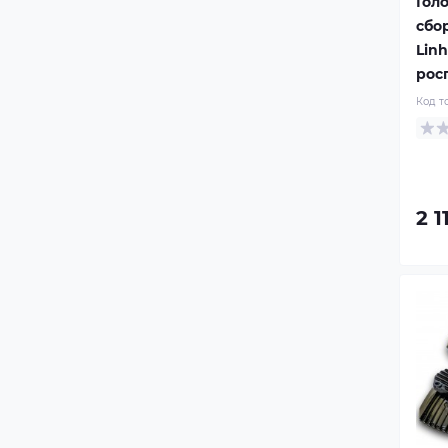
Гол
сбо
Linh
рос
Код т
2 1