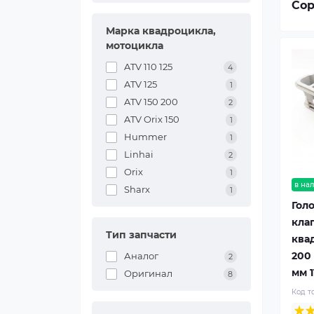
Сор
Марка квадроцикла,
мотоцикла
ATV 110 125
4
ATV 125
1
ATV 150 200
2
ATV Orix 150
1
Hummer
1
Linhai
2
Orix
1
в на
Sharx
1
Гол
кла
Тип запчасти
ква
200
Аналог
2
мм 1
Оригинал
8
Код т