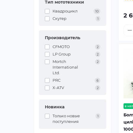
Тип мототехники
Квадроцикл
10
2 6
Скутер
1
Производитель
CFMOTO
2
LP Group
2
Mortch
2
International
Ltd.
PRC
6
X-ATV
2
в на
Новинка
Бол
Только новые
1
поступления
цил
100