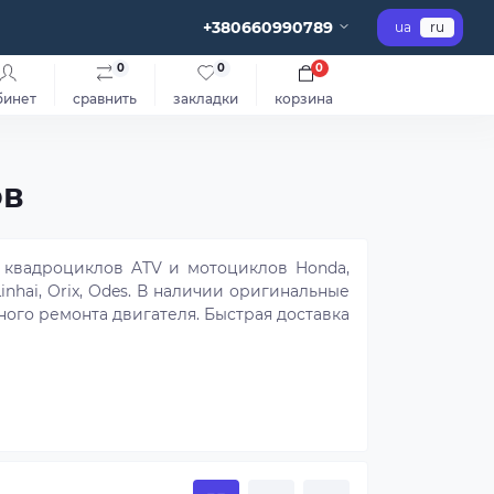
+380660990789
ua
ru
0
0
0
бинет
сравнить
закладки
корзина
ов
 квадроциклов ATV и мотоциклов Honda,
 Linhai, Orix, Odes. В наличии оригинальные
ного ремонта двигателя. Быстрая доставка