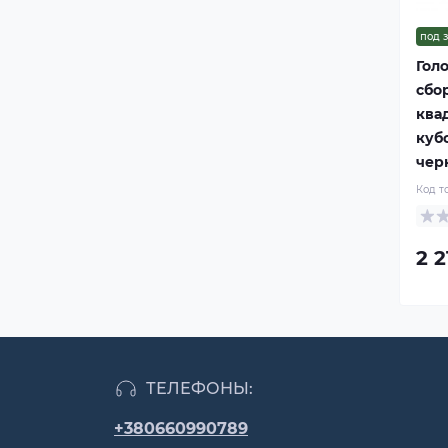
под 
Гол
сбо
квад
куб
черн
Код т
2 2
ТЕЛЕФОНЫ:
+380660990789