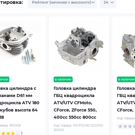
тировка:
личии
в наличии
в наличии
овка цилиндра с
Головка цилиндра
Головк
панами D61 мм
ГБЦ квадроцикла
ГБЦ кв
дроцикла ATV 180
ATV/UTV CFMoto,
ATV/UTV
 кубов высота 64
CForce, ZForce 550,
CForce,
18
400cc 550cc 800cc
Код товара
овара:
810006
Код товара:
MICF0GR0-022000-
30000
1