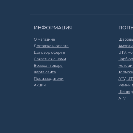
ИНФОРМАЦИЯ
ПОП
О магазине
Шаровы
Доставка и оплата
Амортиз
Договор оферты
UTV, мо
Связаться с нами
Карбюр
Возврат товара
мотоци
Карта сайта
Тормоз
Производители
ATV, UT
Акции
Ремни 
Шины д
ATV