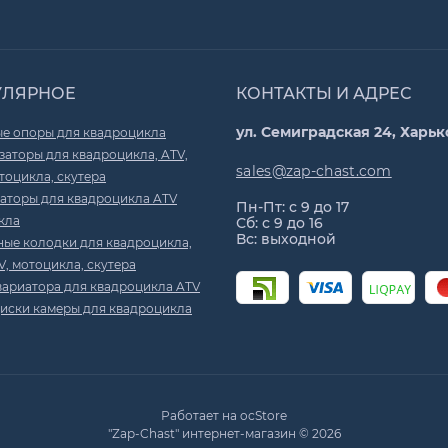
УЛЯРНОЕ
КОНТАКТЫ И АДРЕС
ул. Семиградская 24, Харьк
е опоры для квадроцикла
аторы для квадроцикла, ATV,
sales@zap-chast.com
тоцикла, скутера
аторы для квадроцикла ATV
Пн-Пт: с 9 до 17
кла
Сб: с 9 до 16
Вс: выходной
ные колодки для квадроцикла,
V, мотоцикла, скутера
вариатора для квадроцикла ATV
иски камеры для квадроцикла
Работает на
ocStore
"Zap-Chast" интернет-магазин © 2026