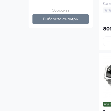
Код т
Сбросить
Выберите фильтры
801
под 