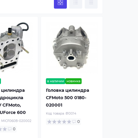
в наличии
новинка
а цилиндра
Головка цилиндра
адроцикла
CFMoto 500 0180-
 CFMoto,
020001
 UForce 600
Код товара:
810014
:
MICF060B-020002
0
0