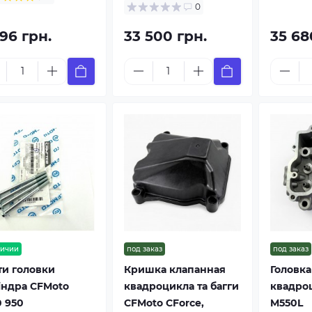
0
96 грн.
33 500 грн.
35 68
личии
под заказ
под заказ
ти головки
Кришка клапанная
Головк
індра CFMoto
квадроцикла та багги
квадроц
0 950
CFMoto CForce,
M550L