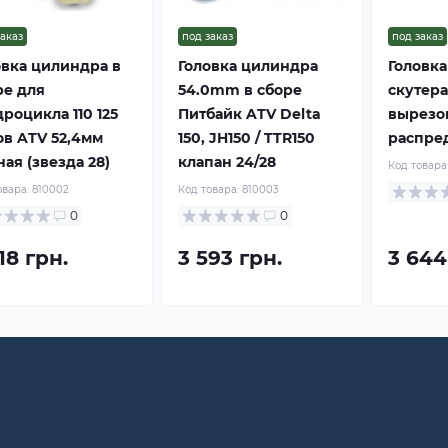
заказ
под заказ
под заказ
овка цилиндра в
Головка цилиндра
Головка
ре для
54.0mm в сборе
скутера
роцикла 110 125
Питбайк ATV Delta
вырезо
ов ATV 52,4мм
150, JH150 / TTR150
распре
ая (звезда 28)
клапан 24/28
Код товара
овара:
810002
Код товара:
810003
0
0
18 грн.
3 593 грн.
3 644