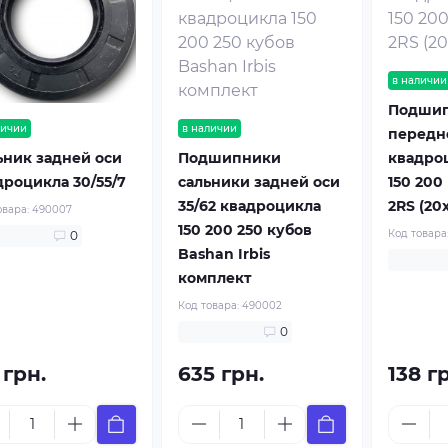
в наличии
Подши
личии
в наличии
передн
ьник задней оси
Подшипники
квадроц
дроцикла 30/55/7
сальники задней оси
150 200
35/62 квадроцикла
2RS (20x
овара:
490007
150 200 250 кубов
Код товара
0
Bashan Irbis
комплект
Код товара:
490002
0
 грн.
635 грн.
138 г