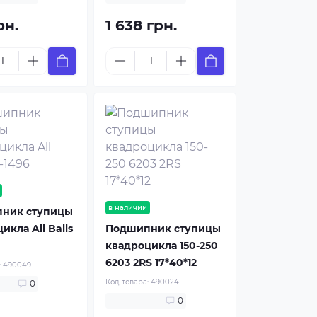
рн.
1 638 грн.
в наличии
ник ступицы
икла All Balls
Подшипник ступицы
квадроцикла 150-250
6203 2RS 17*40*12
:
490049
Код товара:
490024
0
0