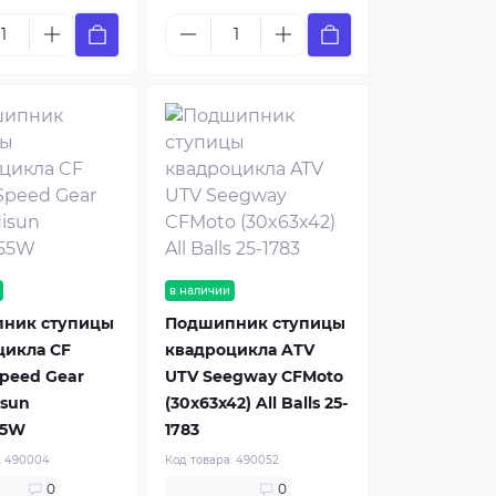
в наличии
ник ступицы
Подшипник ступицы
цикла CF
квадроцикла ATV
peed Gear
UTV Seegway CFMoto
isun
(30x63x42) All Balls 25-
55W
1783
:
490004
Код товара:
490052
0
0