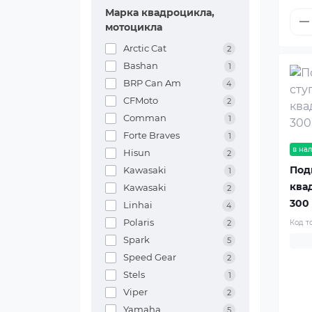
Марка квадроцикла,
мотоцикла
Arctic Cat
2
Bashan
1
BRP Can Am
4
CFMoto
2
Comman
1
Forte Braves
1
в на
Hisun
2
Под
Kawasaki
1
ква
Kawasaki
2
300
Linhai
4
Polaris
Код т
2
Spark
5
Speed Gear
2
Stels
1
Viper
2
Yamaha
5