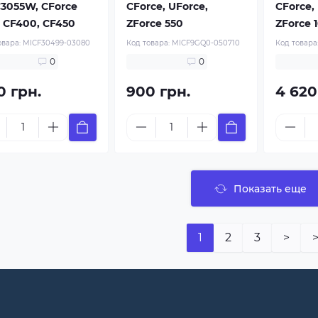
3055W, CForce
CForce, UForce,
CForce,
, CF400, CF450
ZForce 550
ZForce 
овара:
MICF30499-03080
Код товара:
MICF9GQ0-050710
Код товара
0
0
0 грн.
900 грн.
4 620
Показать еще
1
2
3
>
>