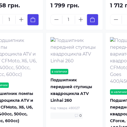
58 грн.
1 799 грн.
1 712 
в наличии
Подшипник
личии
передней ступицы
в наличии
шипник помпы
квадроцикла ATV
дроцикла ATV и
Linhai 260
Подши
CFMoto, X6, U6,
передн
Код товара:
490027
400cc, 500cc,
квадро
0
c, 600cc)
CForce,