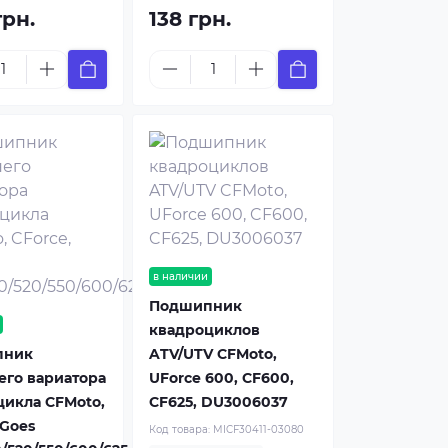
грн.
138 грн.
в наличии
Подшипник
квадроциклов
пник
ATV/UTV CFMoto,
его вариатора
UForce 600, CF600,
цикла CFMoto,
CF625, DU3006037
 Goes
Код товара:
MICF30411-03080