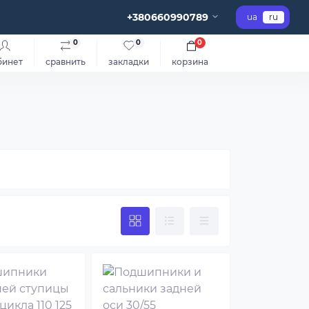
+380660990789
ua
ru
0
0
0
бинет
сравнить
закладки
корзина