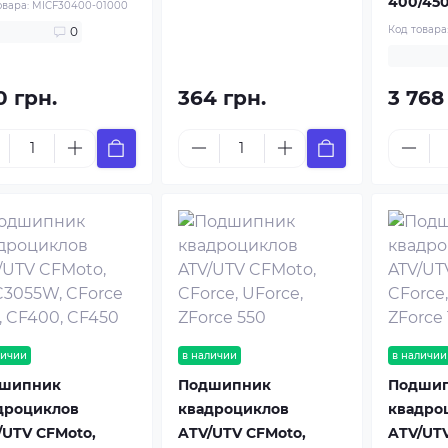
400/450
овара:
MICF30400-01000
Код товара
0
0 грн.
364 грн.
3 768
личии
в наличии
в наличии
шипник
Подшипник
Подши
дроциклов
квадроциклов
квадро
/UTV CFMoto,
ATV/UTV CFMoto,
ATV/UTV