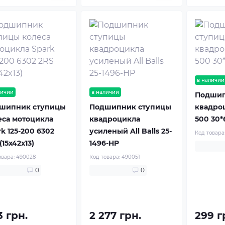
в наличии
личии
в наличии
Подшип
шипник ступицы
Подшипник ступицы
квадроц
еса мотоцикла
квадроцикла
500 30*
k 125-200 6302
усиленый All Balls 25-
Код товара
(15x42x13)
1496-HP
овара:
490028
Код товара:
490051
0
0
3 грн.
2 277 грн.
299 г