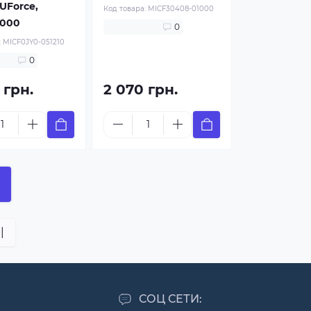
 UForce,
Код товара:
MICF30408-01000
1000
0
:
MICF0JY0-051210
0
 грн.
2 070 грн.
|
СОЦ СЕТИ: