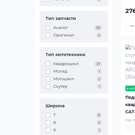
27
Тип запчасти
Аналог
39
Оригинал
4
Тип мототехники
Квадроцикл
27
Мопед
1
Мотоцикл
2
Скутер
1
в на
Под
ква
Ширина
CAT 
7
8
Код т
8
5
9
1