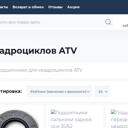
акты
Возврат и обмен
Отзывы
Акции
ка
адроциклов ATV
тировка: