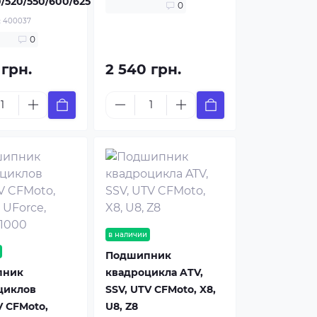
/520/550/600/625
0
:
400037
0
 грн.
2 540 грн.
в наличии
Подшипник
пник
квадроцикла ATV,
циклов
SSV, UTV CFMoto, X8,
 CFMoto,
U8, Z8