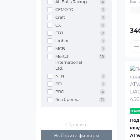
All Balls Racing
Код т
4
CFMOTO
1
Craft
1
CX
4
34
FBJ
2
Linhai
1
MCB
1
Mortch
10
International
Ltd.
NTN
1
PFI
1
PRC
4
Без бренда
21
в на
Под
Сбросить
ква
ATV
Выберите фильтры