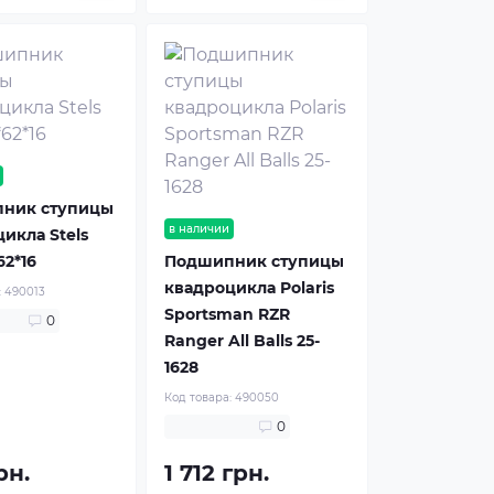
ник ступицы
в наличии
икла Stels
62*16
Подшипник ступицы
квадроцикла Polaris
:
490013
Sportsman RZR
0
Ranger All Balls 25-
1628
Код товара:
490050
0
рн.
1 712 грн.