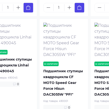
личии
шипник ступицы
в наличии
в наличии
дроцикла Linhai
 490045
Подшипник ступицы
Подшип
квадроцикла CF
квадро
овара:
490045
MOTO Speed Gear
MOTO S
0
Force Hisun
Force H
DAC3055W "PFI"
DAC30
Код товара:
490001
Код товара
0