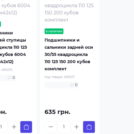
в наличии
пники
ей ступицы
Подшипники и
икла 110 125
сальники задней оси
 кубов 6004
30/55 квадроцикла
42x12)
110 125 150 200 кубов
комплект
:
490016
Код товара:
490017
0
0
рн.
635 грн.