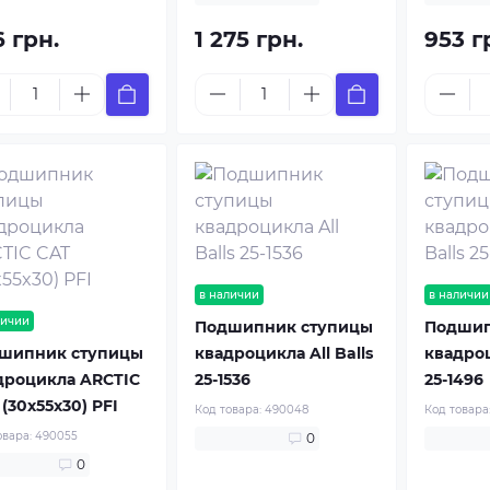
6 грн.
1 275 грн.
953 г
в наличии
в наличии
личии
Подшипник ступицы
Подшип
шипник ступицы
квадроцикла All Balls
квадроц
дроцикла ARCTIC
25-1536
25-1496
(30x55x30) PFI
Код товара:
490048
Код товара
овара:
490055
0
0