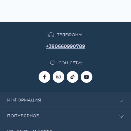
ТЕЛЕФОНЫ:
+380660990789
СОЦ СЕТИ:
ИНФОРМАЦИЯ
О магазине
ПОПУЛЯРНОЕ
Доставка и оплата
Договор оферты
Шаровые опоры для квадроцикла