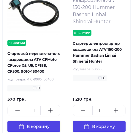
в наличии
в наличии
Стартер электростартер
квадроцикла ATV 150-200
Стартовый переключатель
Hummer Bashan Linhai
квадроцикла ATV CFMoto
Shinerai Hunter
CForce X5, U5, CF188,
Код товара:
360006
CF500, 9010-150400
0
Код товара:
MICF9010-150400
0
370 грн.
1 210 грн.
В корзину
В корзину