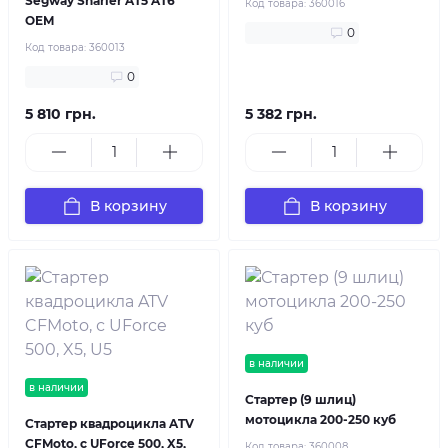
Segway Snarler AT5 AT6
Код товара:
360016
OEM
0
Код товара:
360013
0
5 810 грн.
5 382 грн.
В корзину
В корзину
в наличии
в наличии
Стартер (9 шлиц)
мотоцикла 200-250 куб
Стартер квадроцикла ATV
CFMoto, с UForce 500, X5,
Код товара:
360008