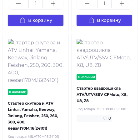
В корзину
В корзину
в наличии
Стартер квадроцикла
в наличии
ATV/UTV/SSV CFMoto, X8,
U8, Z8
Стартер скутера и ATV
Linhai, Yamaha, Keeway,
Код товара:
MICF0800-091000
Jinlang, Feishen, 250, 260,
0
300, 400,
левая170M.16(24101)
Код товара:
MILH170M.16(24101)