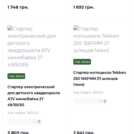
1 748 грн.
1 693 грн.
под заказ
Стартер мотоцикла Tekken
под заказ
250 166FMM (11 шлицов
14мм)
Стартер электрический
для детского квадроцикла
Код товара:
360015
ATV минибайка 2Т
0
49/50/65
Код товара:
360004
0
3 805 грн.
2 641 грн.