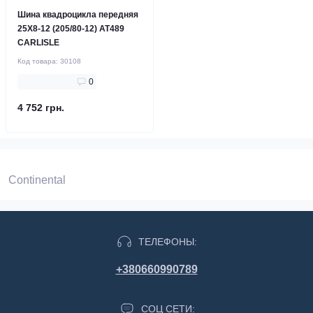
Шина квадроцикла передняя
25X8-12 (205/80-12) AT489
CARLISLE
Код товара:
30108
0
4 752 грн.
Continental
ТЕЛЕФОНЫ:
+380660990789
СОЦ СЕТИ: