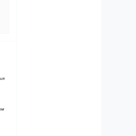
ия
ом