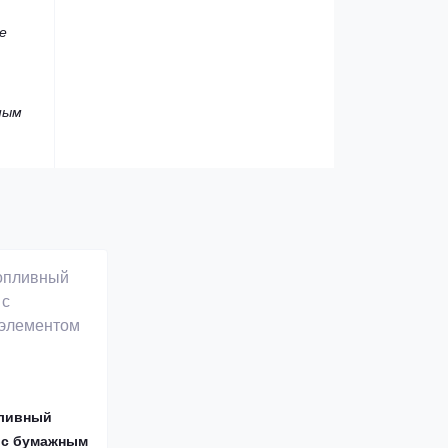
е
ным
пливный
) с бумажным