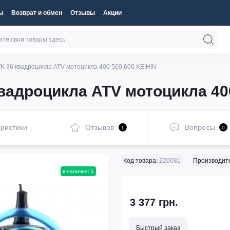
ы
Возврат и обмен
Отзывы
Акции
 36 квадроцикла ATV мотоцикла 400 500 600 KEIHIN
адроцикла ATV мотоцикла 400
ристики
Отзывов
Вопросы
1
0
Код товара:
220081
Производит
в наличии: 1
3 377 грн.
Быстрый заказ