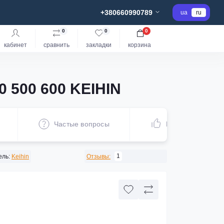
+380660990789
ua
ru
0
0
0
кабинет
сравнить
закладки
корзина
 500 600 KEIHIN
Частые вопросы
Рекомендуем
1
ель:
Keihin
Отзывы: