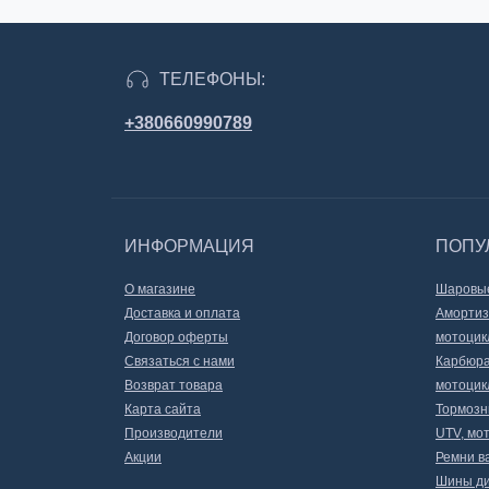
ТЕЛЕФОНЫ:
+380660990789
ИНФОРМАЦИЯ
ПОПУ
О магазине
Шаровые
Доставка и оплата
Амортиз
Договор оферты
мотоцик
Связаться с нами
Карбюра
Возврат товара
мотоцик
Карта сайта
Тормозн
Производители
UTV, мот
Акции
Ремни в
Шины ди