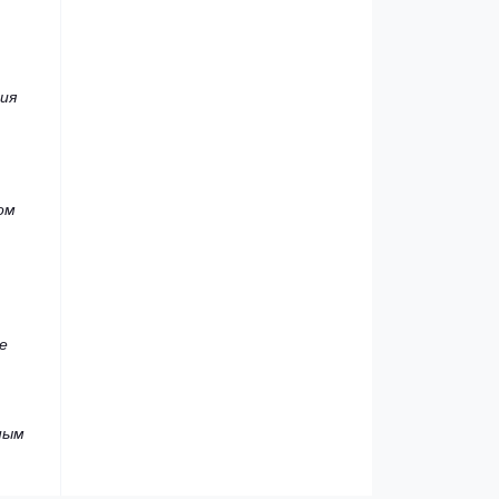
ия
ом
е
ным