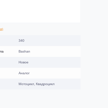
се)
340
кла
Bashan
Новое
Аналог
Мотоцикл, Квадроцикл