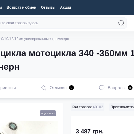
ы
Возврат и обмен
Отзывы
Акции
10/10/12/12мм универсальные хром/черн
икла мотоцикла 340 -360мм 1
черн
ристики
Отзывов
Вопросы
0
0
Код товара:
40102
Производител
под заказ
3 487 грн.