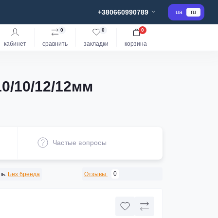
+380660990789
ua
ru
0
0
0
кабинет
сравнить
закладки
корзина
0/10/12/12мм
Частые вопросы
0
ь:
Без бренда
Отзывы: