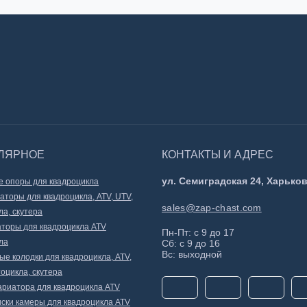
ЛЯРНОЕ
КОНТАКТЫ И АДРЕС
ул. Семиградская 24, Харьков
 опоры для квадроцикла
аторы для квадроцикла, ATV, UTV,
sales@zap-chast.com
ла, скутера
торы для квадроцикла ATV
Пн-Пт: с 9 до 17
ла
Сб: с 9 до 16
Вс: выходной
ые колодки для квадроцикла, ATV,
оцикла, скутера
ариатора для квадроцикла ATV
ски камеры для квадроцикла ATV