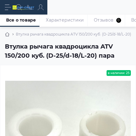
Все о товаре
Характеристики
Отзывов
В
0
Втулка рычага квадроцикла ATV 150/200 куб. (D-25/d-18/L-20) п
Втулка рычага квадроцикла ATV
150/200 куб. (D-25/d-18/L-20) пара
в наличии: 25