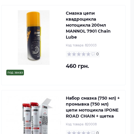
Смазка цепи
квадроцикла
мотоцикла 200мл
MANNOL 7901 Chain
Lube
Код товара:
820003
0
460 грн.
под заказ
Набор смазка (750 мл) +
промывка (750 мл)
цепи мотоцикла IPONE
ROAD CHAIN + щетка
Код товара:
820008
0