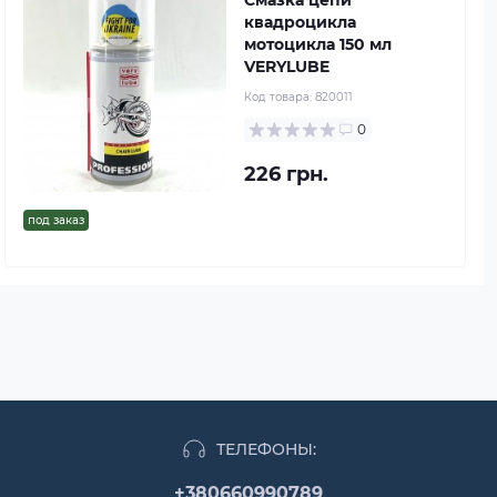
Смазка цепи
квадроцикла
мотоцикла 150 мл
VERYLUBE
Код товара:
820011
0
226 грн.
под заказ
ТЕЛЕФОНЫ:
+380660990789