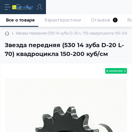
Все о товаре
Характеристики
Отзывов
В
0
Звезда передняя (530 14 зуба D-20 L-70) квадроцикла 150-200 
Звезда передняя (530 14 зуба D-20 L-
70) квадроцикла 150-200 куб/см
в наличии: 2