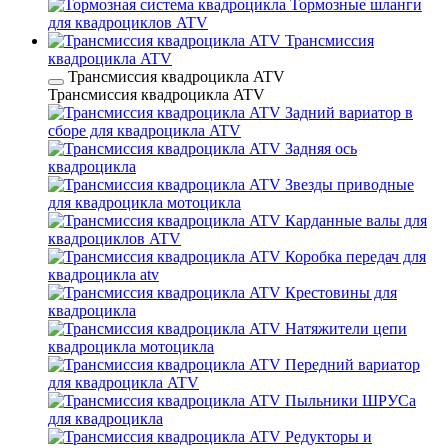
Тормозные шланги
для квадроциклов ATV
Трансмиссия
квадроцикла ATV
Трансмиссия квадроцикла ATV
Трансмиссия квадроцикла ATV
Задний вариатор в
сборе для квадроцикла ATV
Задняя ось
квадроцикла
Звезды приводные
для квадроцикла мотоцикла
Карданные валы для
квадроциклов ATV
Коробка передач для
квадроцикла atv
Крестовины для
квадроцикла
Натяжители цепи
квадроцикла мотоцикла
Передний вариатор
для квадроцикла ATV
Пыльники ШРУСа
для квадроцикла
Редукторы и