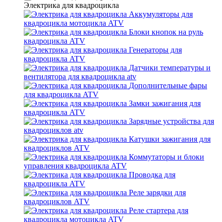
Электрика для квадроцикла
Аккумуляторы для
квадроцикла мотоцикла ATV
Блоки кнопок на руль
квадроцикла ATV
Генераторы для
квадроцикла ATV
Датчики температуры и
вентилятора для квадроцикла atv
Дополнительные фары
для квадроцикла ATV
Замки зажигания для
квадроцикла ATV
Зарядные устройства для
квадроциклов atv
Катушки зажигания для
квадроциклов ATV
Коммутаторы и блоки
управления квадроцикла ATV
Проводка для
квадроцикла ATV
Реле зарядки для
квадроциклов ATV
Реле стартера для
квадроцикла мотоцикла ATV