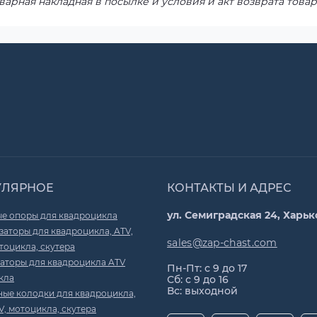
варная накладная в посылке и условия и акт возврата товар
УЛЯРНОЕ
КОНТАКТЫ И АДРЕС
ул. Семиградская 24, Харьк
е опоры для квадроцикла
аторы для квадроцикла, ATV,
sales@zap-chast.com
тоцикла, скутера
аторы для квадроцикла ATV
Пн-Пт: с 9 до 17
кла
Сб: с 9 до 16
Вс: выходной
ные колодки для квадроцикла,
V, мотоцикла, скутера