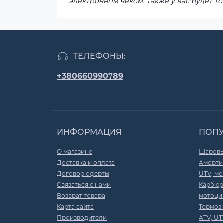
электронным чеком. Также у вас будет то
ТЕЛЕФОНЫ:
+380660990789
ИНФОРМАЦИЯ
ПОП
О магазине
Шаровы
Доставка и оплата
Амортиз
Договор оферты
UTV, мо
Связаться с нами
Карбюр
Возврат товара
мотоци
Карта сайта
Тормоз
Производители
ATV, UT