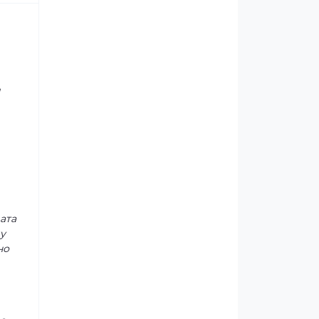
и
ата
у
но