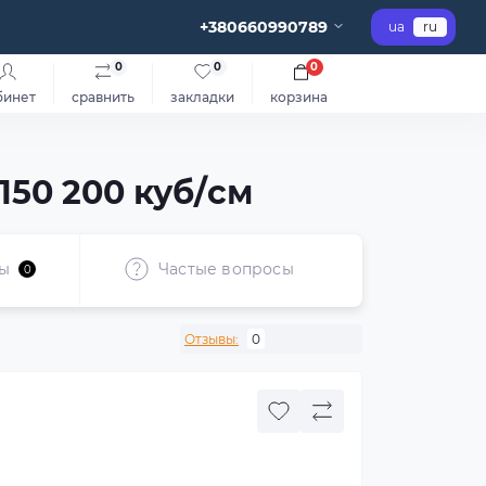
+380660990789
ua
ru
0
0
0
бинет
сравнить
закладки
корзина
150 200 куб/см
ы
Частые вопросы
0
Отзывы:
0