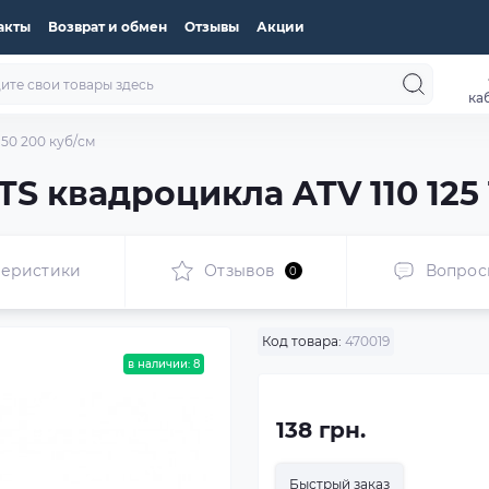
акты
Возврат и обмен
Отзывы
Акции
ка
150 200 куб/см
S квадроцикла ATV 110 125 
теристики
Отзывов
Вопрос
0
Код товара:
470019
в наличии: 8
138 грн.
Быстрый заказ