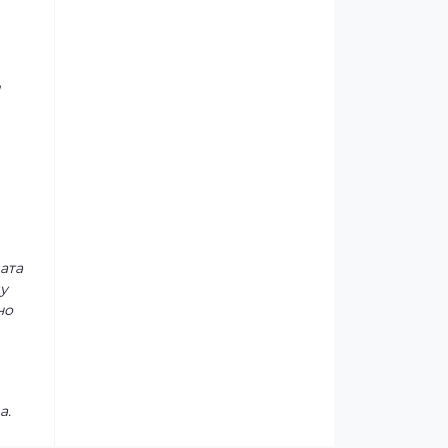
и
ата
у
но
а.