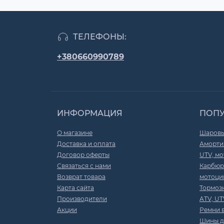
ТЕЛЕФОНЫ:
+380660990789
ИНФОРМАЦИЯ
ПОП
О магазине
Шаровы
Доставка и оплата
Амортиз
Договор оферты
UTV, мо
Связаться с нами
Карбюр
Возврат товара
мотоци
Карта сайта
Тормоз
Производители
ATV, UT
Акции
Ремни 
Шины д