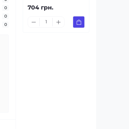
704 грн.
0
0
0