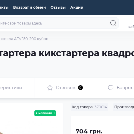
акты
Возврат и обмен
Отзывы
Акции
ка
оцикла ATV 150-200 кубов
тартера кикстартера квадр
теристики
Отзывов
Вопрос
0
Код товара:
370014
Производи
в наличии: 1
704 грн.