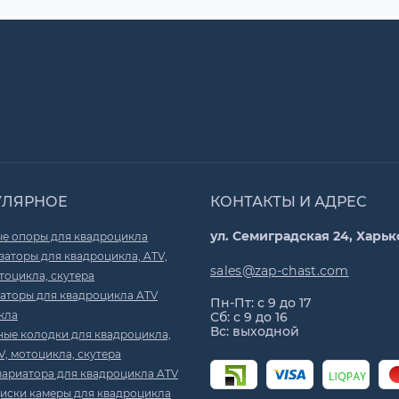
УЛЯРНОЕ
КОНТАКТЫ И АДРЕС
ул. Семиградская 24, Харьк
е опоры для квадроцикла
аторы для квадроцикла, ATV,
sales@zap-chast.com
тоцикла, скутера
аторы для квадроцикла ATV
Пн-Пт: с 9 до 17
кла
Сб: с 9 до 16
Вс: выходной
ные колодки для квадроцикла,
V, мотоцикла, скутера
вариатора для квадроцикла ATV
иски камеры для квадроцикла