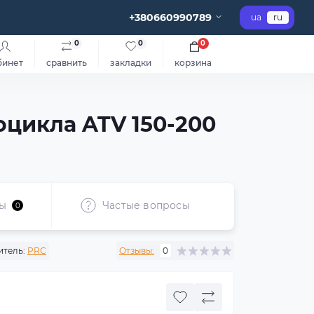
+380660990789
ua
ru
0
0
0
бинет
сравнить
закладки
корзина
оцикла ATV 150-200
ы
Частые вопросы
0
тель:
PRC
Отзывы:
0