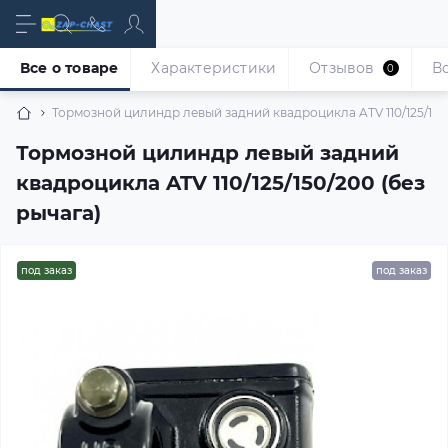
Все о товаре
Характеристики
Отзывов
В
0
Тормозной цилиндр левый задний квадроцикла ATV 110/125/150/
Тормозной цилиндр левый задний
квадроцикла ATV 110/125/150/200 (без
рычага)
под заказ
под заказ