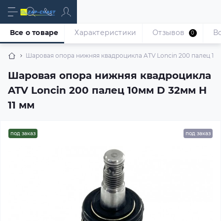
Все о товаре
Характеристики
Отзывов
В
0
Шаровая опора нижняя квадроцикла ATV Loncin 200 палец 10м
Шаровая опора нижняя квадроцикла
ATV Loncin 200 палец 10мм D 32мм H
11 мм
под заказ
под заказ