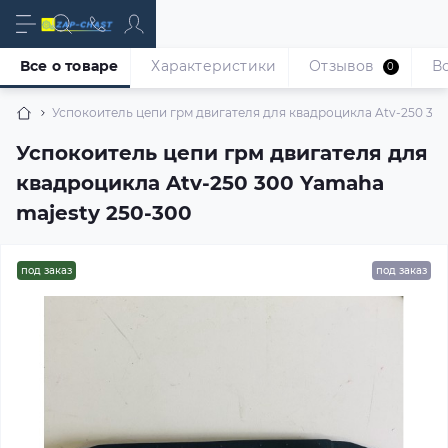
Все о товаре
Характеристики
Отзывов
В
0
Успокоитель цепи грм двигателя для квадроцикла Atv-250 300
Успокоитель цепи грм двигателя для
квадроцикла Atv-250 300 Yamaha
majesty 250-300
под заказ
под заказ