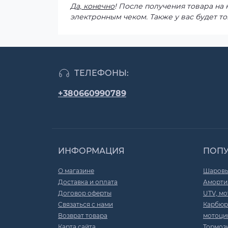
Да, конечно
! После получения товара на
электронным чеком. Также у вас будет то
ТЕЛЕФОНЫ:
+380660990789
ИНФОРМАЦИЯ
ПОП
О магазине
Шаровы
Доставка и оплата
Амортиз
Договор оферты
UTV, мо
Связаться с нами
Карбюр
Возврат товара
мотоци
Карта сайта
Тормоз