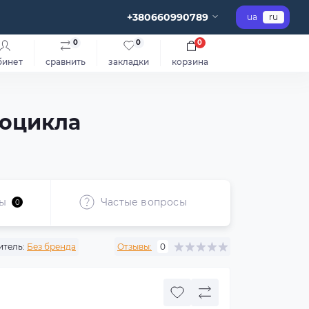
+380660990789
ua
ru
0
0
0
бинет
сравнить
закладки
корзина
тоцикла
ы
Частые вопросы
0
тель:
Без бренда
Отзывы:
0