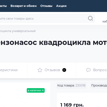
акты
Возврат и обмен
Отзывы
Акции
ка
тоцикла универсальный
ензонасос квадроцикла мо
теристики
Отзывов
Вопрос
0
Код товара:
230018
Производи
в наличии: 4
1 169 грн.