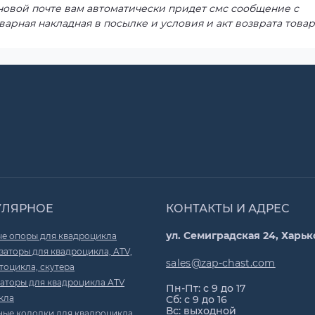
 новой почте вам автоматически придет смс сообщение с
варная накладная в посылке и условия и акт возврата товар
УЛЯРНОЕ
КОНТАКТЫ И АДРЕС
ул. Семиградская 24, Харьк
е опоры для квадроцикла
аторы для квадроцикла, ATV,
sales@zap-chast.com
тоцикла, скутера
аторы для квадроцикла ATV
Пн-Пт: с 9 до 17
кла
Сб: с 9 до 16
Вс: выходной
ные колодки для квадроцикла,