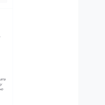
и
ата
у
но