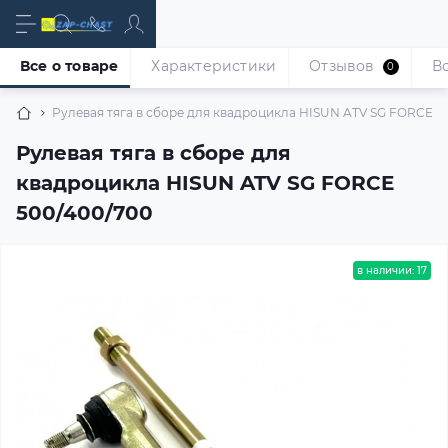
Все о товаре
Характеристики
Отзывов
В
0
Рулевая тяга в сборе для квадроцикла HISUN ATV SG FORCE 5
Рулевая тяга в сборе для
квадроцикла HISUN ATV SG FORCE
500/400/700
в наличии: 17