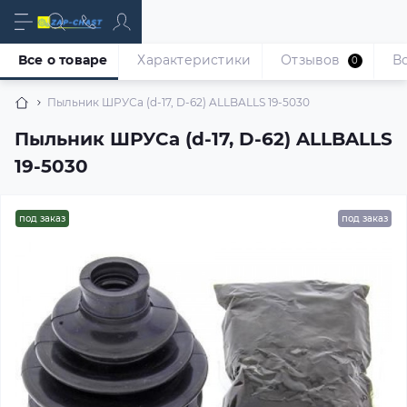
Все о товаре
Характеристики
Отзывов
В
0
Пыльник ШРУСа (d-17, D-62) ALLBALLS 19-5030
Пыльник ШРУСа (d-17, D-62) ALLBALLS
19-5030
под заказ
под заказ