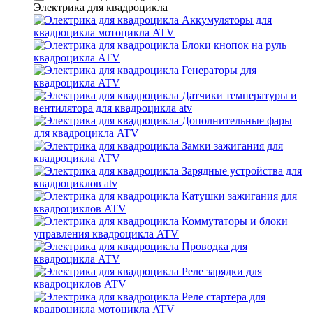
Электрика для квадроцикла
Аккумуляторы для
квадроцикла мотоцикла ATV
Блоки кнопок на руль
квадроцикла ATV
Генераторы для
квадроцикла ATV
Датчики температуры и
вентилятора для квадроцикла atv
Дополнительные фары
для квадроцикла ATV
Замки зажигания для
квадроцикла ATV
Зарядные устройства для
квадроциклов atv
Катушки зажигания для
квадроциклов ATV
Коммутаторы и блоки
управления квадроцикла ATV
Проводка для
квадроцикла ATV
Реле зарядки для
квадроциклов ATV
Реле стартера для
квадроцикла мотоцикла ATV