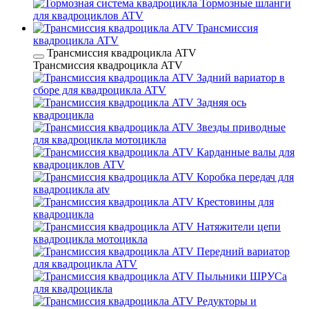
Тормозные шланги
для квадроциклов ATV
Трансмиссия
квадроцикла ATV
Трансмиссия квадроцикла ATV
Трансмиссия квадроцикла ATV
Задний вариатор в
сборе для квадроцикла ATV
Задняя ось
квадроцикла
Звезды приводные
для квадроцикла мотоцикла
Карданные валы для
квадроциклов ATV
Коробка передач для
квадроцикла atv
Крестовины для
квадроцикла
Натяжители цепи
квадроцикла мотоцикла
Передний вариатор
для квадроцикла ATV
Пыльники ШРУСа
для квадроцикла
Редукторы и