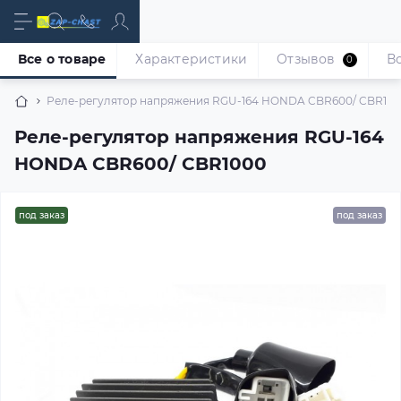
Все о товаре
Характеристики
Отзывов
В
0
Реле-регулятор напряжения RGU-164 HONDA CBR600/ CBR10
Реле-регулятор напряжения RGU-164
HONDA CBR600/ CBR1000
под заказ
под заказ