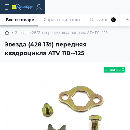
Все о товаре
Характеристики
Отзывов
В
0
Звезда (428 13t) передняя квадроцикла ATV 110--125
Звезда (428 13t) передняя
квадроцикла ATV 110--125
в наличии: 3