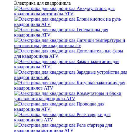
Электрика для квадроцикла
Аккумуляторы для
квадроцикла мотоцикла ATV
Блоки кнопок на руль
квадроцикла ATV
Генераторы для
квадроцикла ATV
Датчики температуры и
вентилятора для квадроцикла atv
Дополнительные фары
для квадроцикла ATV
Замки зажигания для
квадроцикла ATV
Зарядные устройства для
квадроциклов atv
Катушки зажигания для
квадроциклов ATV
Коммутаторы и блоки
управления квадроцикла ATV
Проводка для
квадроцикла ATV
Реле зарядки для
квадроциклов ATV
Реле стартера для
квадроцикла мотоцикла ATV