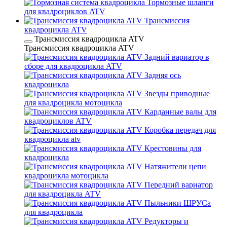
Тормозные шланги
для квадроциклов ATV
Трансмиссия
квадроцикла ATV
Трансмиссия квадроцикла ATV
Трансмиссия квадроцикла ATV
Задний вариатор в
сборе для квадроцикла ATV
Задняя ось
квадроцикла
Звезды приводные
для квадроцикла мотоцикла
Карданные валы для
квадроциклов ATV
Коробка передач для
квадроцикла atv
Крестовины для
квадроцикла
Натяжители цепи
квадроцикла мотоцикла
Передний вариатор
для квадроцикла ATV
Пыльники ШРУСа
для квадроцикла
Редукторы и