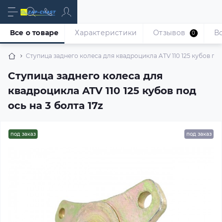
Все о товаре
Характеристики
Отзывов
В
0
Ступица заднего колеса для квадроцикла ATV 110 125 кубов под 
Ступица заднего колеса для
квадроцикла ATV 110 125 кубов под
ось на 3 болта 17z
под заказ
под заказ