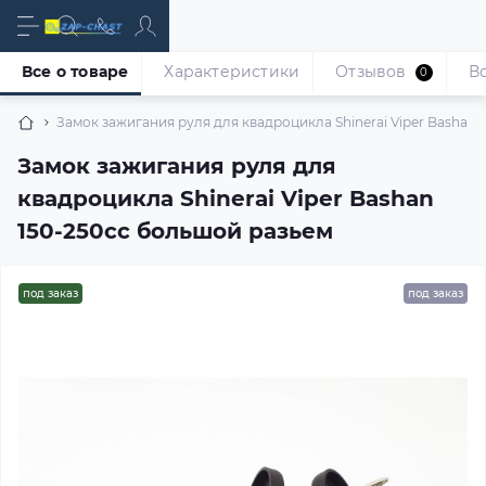
Все о товаре
Характеристики
Отзывов
В
0
Замок зажигания руля для квадроцикла Shinerai Viper Bashan
Замок зажигания руля для
квадроцикла Shinerai Viper Bashan
150-250cc большой разьем
под заказ
под заказ