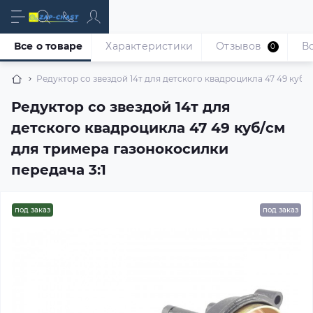
Все о товаре
Характеристики
Отзывов
В
0
Редуктор со звездой 14т для детского квадроцикла 47 49 куб/
Редуктор со звездой 14т для
детского квадроцикла 47 49 куб/см
для тримера газонокосилки
передача 3:1
под заказ
под заказ