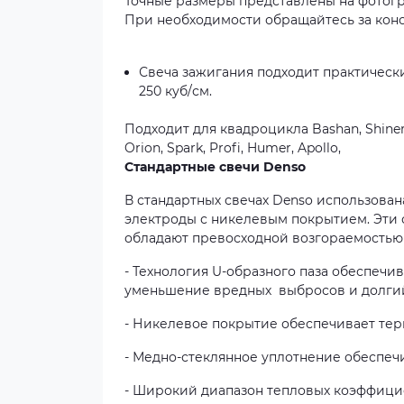
Точные размеры представлены на фотогр
При необходимости обращайтесь за кон
Свеча зажигания подходит практически
250 куб/см.
Подходит для квадроцикла Bashan, Shineray
Orion, Spark, Profi, Humer, Apollo,
Стандартные свечи Denso
В стандартных свечах Denso использована
электроды с никелевым покрытием. Эти 
обладают превосходной возгораемостью
- Технология U-образного паза обеспечи
уменьшение вредных выбросов и долги
- Никелевое покрытие обеспечивает тер
- Медно-стеклянное уплотнение обеспеч
- Широкий диапазон тепловых коэффици