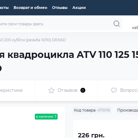
акты
Возврат и обмен
Отзывы
Акции
ка
50 200 куб/см (резьба 10/10) DENSO
 квадроцикла ATV 110 125 1
O
теристики
Отзывов
Вопрос
0
Код товара:
470016
Производи
в наличии: 7
226 грн.