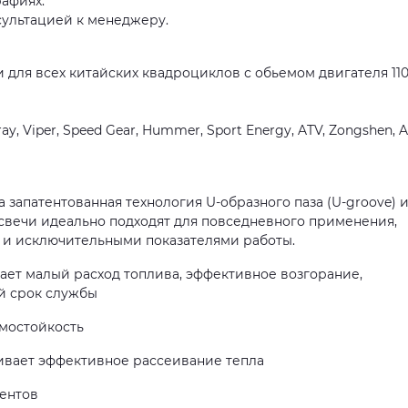
афиях.
сультацией к менеджеру.
 для всех китайских квадроциклов с обьемом двигателя 110
, Viper, Speed Gear, Hummer, Sport Energy, ATV, Zongshen, A
 запатентованная технология U-образного паза (U-groove) 
свечи идеально подходят для повседневного применения,
 и исключительными показателями работы.
вает малый расход топлива, эффективное возгорание,
й срок службы
мостойкость
ивает эффективное рассеивание тепла
ентов