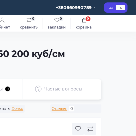
+380660990789
ua
ru
0
0
0
бинет
сравнить
закладки
корзина
50 200 куб/см
ы
Частые вопросы
0
тель:
Denso
Отзывы:
0