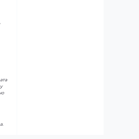
и
ата
у
но
а.