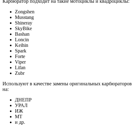
Карбюратор подходит на такие мотоциклы и квадроциклы:
Zongshen
Musstang
Shineray
SkyBike
Bashan
Loncin
Keihin
Spark
Forte
Viper
Lifan
Zubr
Используют в качестве замены оригинальных карбюраторов
на:
ДНЕПР
УРАЛ
ИЖ
МТ
и др.