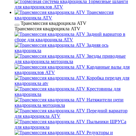
Тормозные шланги
для квадроциклов ATV
Трансмиссия
квадроцикла ATV
Трансмиссия квадроцикла ATV
Трансмиссия квадроцикла ATV
Задний вариатор в
сборе для квадроцикла ATV
Задняя ось
квадроцикла
Звезды приводные
для квадроцикла мотоцикла
Карданные валы для
квадроциклов ATV
Коробка передач для
квадроцикла atv
Крестовины для
квадроцикла
Натяжители цепи
квадроцикла мотоцикла
Передний вариатор
для квадроцикла ATV
Пыльники ШРУСа
для квадроцикла
Редукторы и