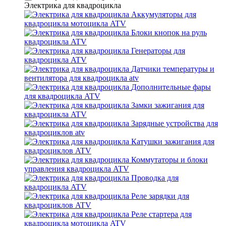
Электрика для квадроцикла
Аккумуляторы для
квадроцикла мотоцикла ATV
Блоки кнопок на руль
квадроцикла ATV
Генераторы для
квадроцикла ATV
Датчики температуры и
вентилятора для квадроцикла atv
Дополнительные фары
для квадроцикла ATV
Замки зажигания для
квадроцикла ATV
Зарядные устройства для
квадроциклов atv
Катушки зажигания для
квадроциклов ATV
Коммутаторы и блоки
управления квадроцикла ATV
Проводка для
квадроцикла ATV
Реле зарядки для
квадроциклов ATV
Реле стартера для
квадроцикла мотоцикла ATV