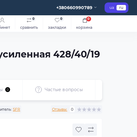
+380660990789
ua
ru
0
0
0
бинет
сравнить
закладки
корзина
усиленная 428/40/19
ы
Частые вопросы
Рекоме
0
итель:
SFR
Отзывы:
0