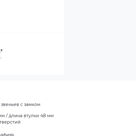
 звеньев с замком
 мм / длина втулки 48 мм
отверстий
афиях.