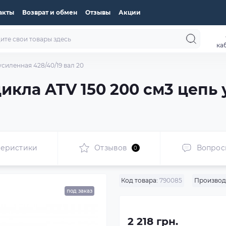
акты
Возврат и обмен
Отзывы
Акции
ка
усиленная 428/40/19 вал 20
икла ATV 150 200 см3 цепь 
теристики
Отзывов
Вопрос
0
Код товара:
790085
Производ
под заказ
2 218 грн.