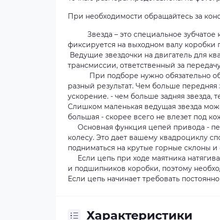
При необходимости обращайтесь за кон
Звезда – это специальное зубчатое ко
фиксируется на выходном валу коробки п
Ведущие звездочки на двигатель для к
трансмиссии, ответственный за передачу
При подборе нужно обязательно обращ
разный результат. Чем больше передняя 
ускорение. - чем больше задняя звезда,
Слишком маленькая ведущая звезда може
большая - скорее всего не влезет под ко
Основная функция цепей привода - пер
колесу. Это дает вашему квадроциклу с
подниматься на крутые горные склоны и с
Если цепь при ходе маятника натягивае
и подшипников коробки, поэтому необхо
Если цепь начинает требовать постоянной
Характеристики