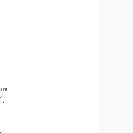
и
ата
у
но
а.