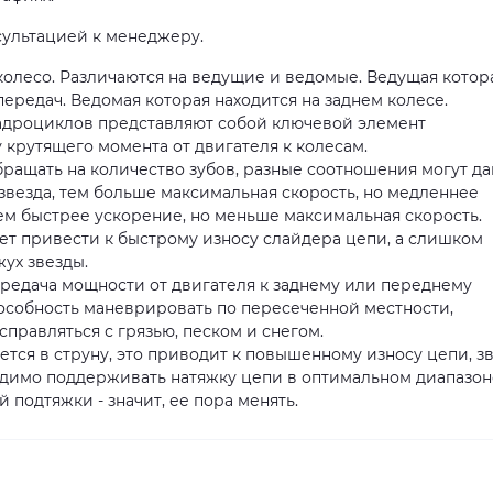
сультацией к менеджеру.
лесо. Различаются на ведущие и ведомые. Ведущая котор
ередач. Ведомая которая находится на заднем колесе.
вадроциклов представляют собой ключевой элемент
 крутящего момента от двигателя к колесам.
ать на количество зубов, разные соотношения могут да
звезда, тем больше максимальная скорость, но медленнее
 тем быстрее ускорение, но меньше максимальная скорость.
т привести к быстрому износу слайдера цепи, а слишком
жух звезды.
едача мощности от двигателя к заднему или переднему
пособность маневрировать по пересеченной местности,
правляться с грязью, песком и снегом.
тся в струну, это приводит к повышенному износу цепи, з
димо поддерживать натяжку цепи в оптимальном диапазон
 подтяжки - значит, ее пора менять.