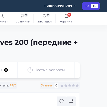
+380660990789
ua
ru
0
0
0
бинет
сравнить
закладки
корзина
ves 200 (передние +
ы
Частые вопросы
Рекоме
0
итель:
PRC
Отзывы:
0