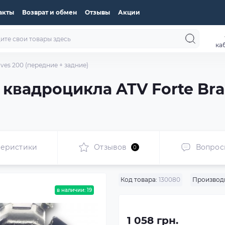
акты
Возврат и обмен
Отзывы
Акции
ка
es 200 (передние + задние)
квадроцикла ATV Forte Bra
теристики
Отзывов
Вопрос
0
Код товара:
130080
Производ
в наличии: 19
1 058 грн.