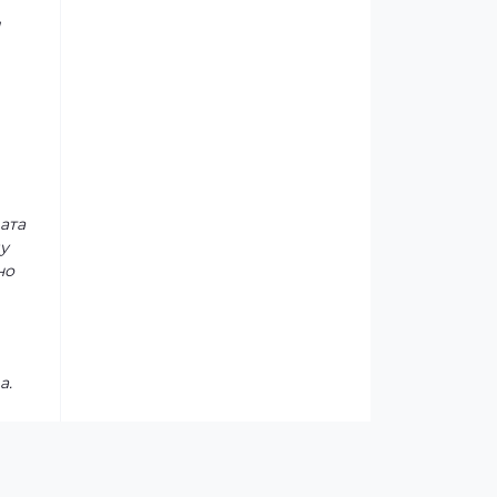
и
ата
у
но
а.