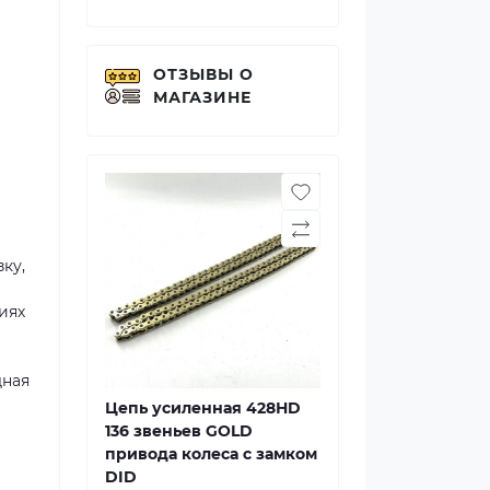
ОТЗЫВЫ О
МАГАЗИНЕ
ку,
иях
дная
Цепь усиленная 428НD
136 звеньев GOLD
привода колеса с замком
DID