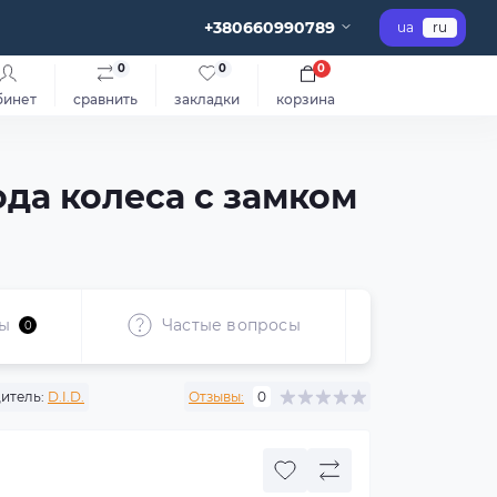
+380660990789
ua
ru
0
0
0
бинет
сравнить
закладки
корзина
да колеса с замком
ы
Частые вопросы
Рекоме
0
итель:
D.I.D.
Отзывы:
0