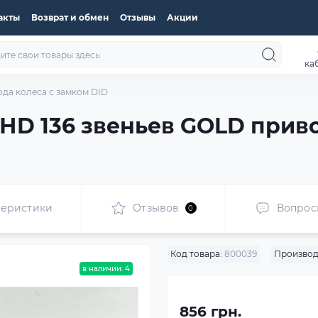
акты
Возврат и обмен
Отзывы
Акции
ка
да колеса с замком DID
НD 136 звеньев GOLD приво
теристики
Отзывов
Вопрос
0
Код товара:
800039
Производ
в наличии: 4
856 грн.