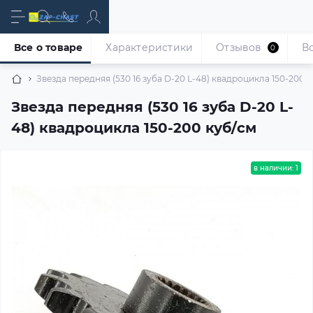
Все о товаре
Характеристики
Отзывов
В
0
Звезда передняя (530 16 зуба D-20 L-48) квадроцикла 150-200 
Звезда передняя (530 16 зуба D-20 L-
48) квадроцикла 150-200 куб/см
в наличии: 1