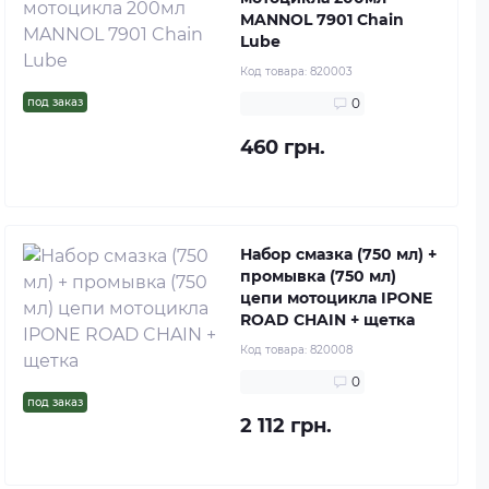
MANNOL 7901 Chain
Lube
Код товара:
820003
под заказ
0
460 грн.
Набор смазка (750 мл) +
промывка (750 мл)
цепи мотоцикла IPONE
ROAD CHAIN + щетка
Код товара:
820008
0
под заказ
2 112 грн.