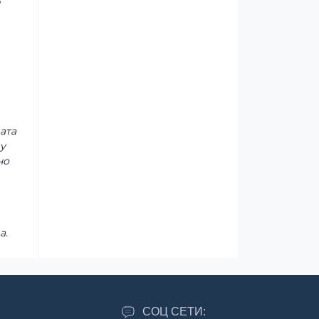
и
ата
у
но
а.
СОЦ СЕТИ: