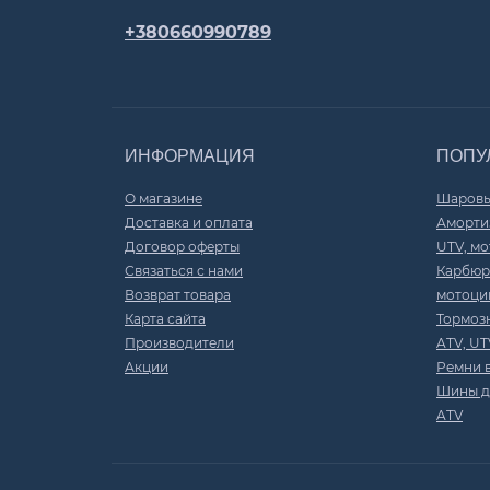
+380660990789
ИНФОРМАЦИЯ
ПОПУ
О магазине
Шаровы
Доставка и оплата
Амортиз
Договор оферты
UTV, мо
Связаться с нами
Карбюр
Возврат товара
мотоци
Карта сайта
Тормоз
Производители
ATV, UT
Акции
Ремни 
Шины д
ATV