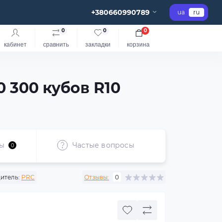
+380660990789
ua
ru
0
0
0
кабинет
сравнить
закладки
корзина
 300 кубов R10
ы
Частые вопросы
0
итель:
PRC
Отзывы:
0