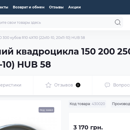
акты
Возврат и обмен
Отзывы
Акции
00 кубов R10 4Х110 (22х10-10, 20х11-10) HUB 58
ий квадроцикла 150 200 250
1-10) HUB 58
теристики
Отзывов
Вопрос
0
Код товара:
430020
Производ
под заказ
3 170 грн.