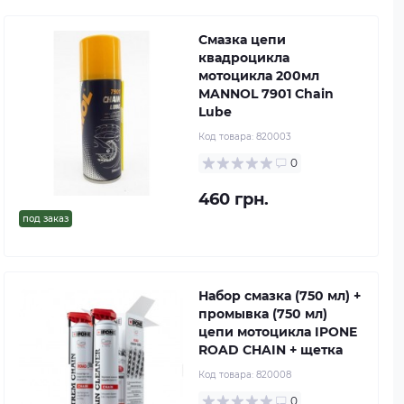
Смазка цепи
квадроцикла
мотоцикла 200мл
MANNOL 7901 Chain
Lube
Код товара:
820003
0
460 грн.
под заказ
Набор смазка (750 мл) +
промывка (750 мл)
цепи мотоцикла IPONE
ROAD CHAIN + щетка
Код товара:
820008
0