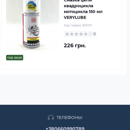
Смазка цепи
квадроцикла
мотоцикла 150 мл
VERYLUBE
Код товара:
820011
0
226 грн.
под заказ
ТЕЛЕФОНЫ:
+380660990789